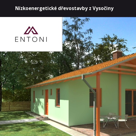
Přejít
Nízkoenergetické dřevostavby z Vysočiny
k
hlavnímu
obsahu