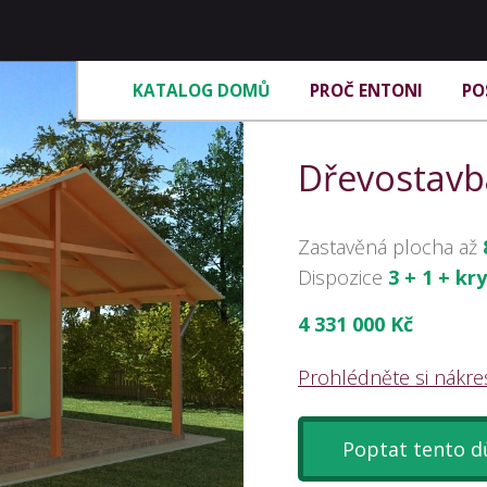
KATALOG DOMŮ
PROČ ENTONI
PO
Dřevostavb
Zastavěná plocha až
Dispozice
3 + 1 + kr
4 331 000 Kč
Prohlédněte si nákr
Poptat tento 