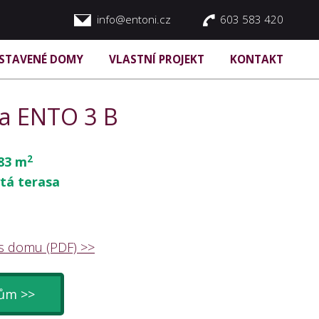
info@entoni.cz
603 583 420
STAVENÉ DOMY
VLASTNÍ PROJEKT
KONTAKT
a ENTO 3 B
2
83 m
ytá terasa
es domu (PDF) >>
dům >>