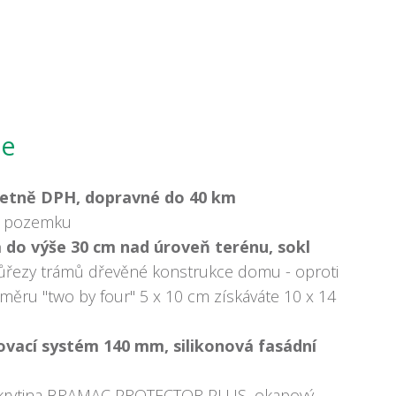
je
etně DPH, dopravné do 40 km
na pozemku
 do výše 30 cm nad úroveň terénu, sokl
ůřezy trámů dřevěné konstrukce domu - oproti
ěru "two by four" 5 x 10 cm získáváte 10 x 14
ovací systém 140 mm, silikonová fasádní
 krytina BRAMAC PROTECTOR PLUS, okapový