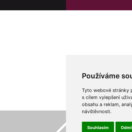
Používáme so
Tyto webové stránky p
s cílem vylepšení uži
obsahu a reklam, anal
návštěvnosti.
Souhlasím
Odmí