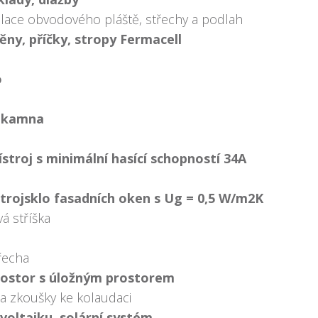
lace obvodového pláště, střechy a podlah
ěny, příčky, stropy Fermacell
o
á kamna
ístroj s minimální hasící schopností 34A
 trojsklo fasadních oken s Ug = 0,5 W/m2K
á stříška
řecha
rostor s úložným prostorem
 a zkoušky ke kolaudaci
voltaiku, solární systém