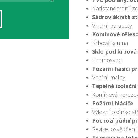
Nadstandardní izo
Sádrovláknité st
Vnitřní parapety
Komínové těles
Krbová kamna
Sklo pod krbov
Hromosvod
Požární hasící př
Vnitřní malby
Tepelně izolační
Komínová nerezov
Požární hlásiče
Výlezní okénko st
Pochozí půdní p
Revize, osvědčení
Příprava na foto