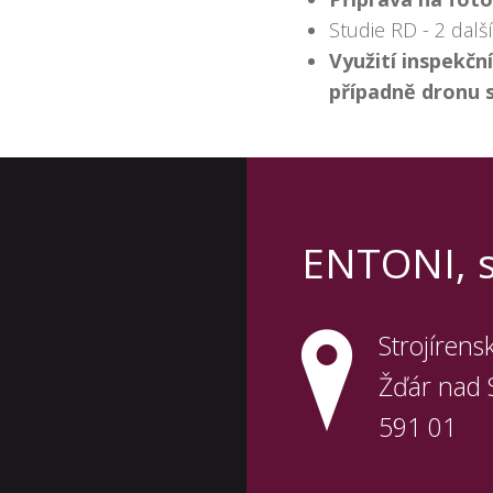
Studie RD - 2 dalš
Využití inspekč
případně dronu 
ENTONI, sp
Strojírens
Žďár nad 
591 01