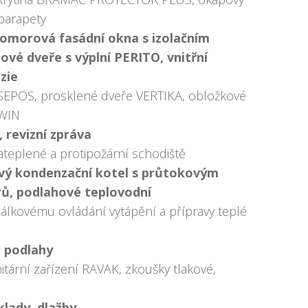
parapety
omorová fasádní okna s izolačním
ové dveře s výplní PERITO, vnitřní
zie
 SEPOS, prosklené dveře VERTIKA, obložkové
TWIN
, revizní zpráva
ateplené a protipožární schodiště
ový kondenzační kotel s průtokovým
rů, podlahové teplovodní
dálkovému ovládání vytápění a přípravy teplé
é podlahy
itární zařízení RAVAK, zkoušky tlakové,
lady, dlažby