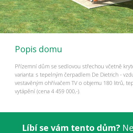
Popis domu
Přízemní dům se sedlovou střechou včetně kryté 
varianta: s tepelným čerpadlem De Dietrich - vz
vestavěným ohřívačem TV o objemu 180 litrů, t
vytápění (cena 4 459 000,-).
Líbí se vám tento dům?
Ne