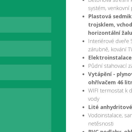
systém, venkovní 
Plastová sedmik
trojsklem, vchod
horizontální žalu
Interiérové dveře
zárubně, kování 
Elektroinstalace
Půdní stahovací z
Vytápění - plyn
ohřívačem 46 lit
WIFI termostat k 
vody
Lité anhydritov
Vodoinstalace, san
netěsnosti
PVC podlahy, obk