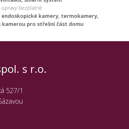
í úpravy bezplatné
ní endoskopické kamery, termokamery,
s kamerou pro střešní část domu
ol. s r.o.
ká 527/1
Sázavou