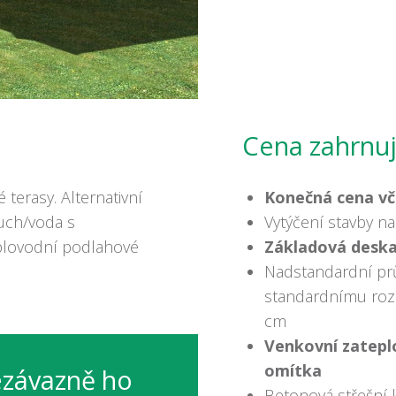
Cena zahrnu
terasy. Alternativní
Konečná cena vč
duch/voda s
Vytýčení stavby 
eplovodní podlahové
Základová deska
Nadstandardní pr
standardnímu rozm
cm
Venkovní zatepl
omítka
závazně ho
Betonová střešní